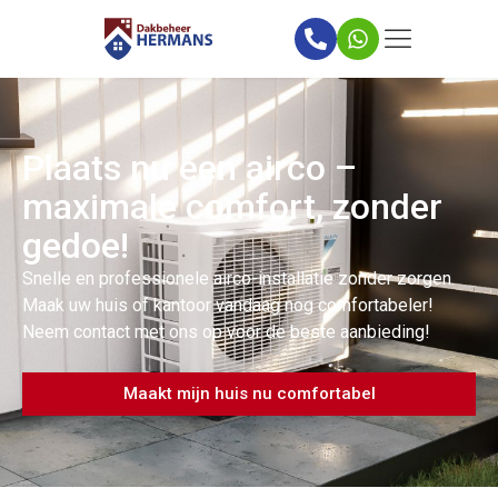
Plaats nu een airco –
maximale comfort, zonder
gedoe!
Snelle en professionele airco-installatie zonder zorgen.
Maak uw huis of kantoor vandaag nog comfortabeler!
Neem contact met ons op voor de beste aanbieding!
Maakt mijn huis nu comfortabel