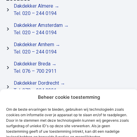
Dakdekker Almere
→
Tel. 020 – 244 0194
Dakdekker Amsterdam
→
Tel. 020 – 244 0194
Dakdekker Arnhem
→
Tel. 020 – 244 0194
Dakdekker Breda
→
Tel. 076 – 700 2911
Dakdekker Dordrecht
→
Tel. 078 – 204 9321
Beheer cookie toestemming
Dakdekker Utrecht
→
Tel. 030 – 227 2334
Om de beste ervaringen te bieden, gebruiken wij technologieën zoals
cookies om informatie over je apparaat op te slaan en/of te raadplegen.
Door in te stemmen met deze technologieën kunnen wij gegevens zoals
surfgedrag of unieke ID's op deze site verwerken. Als je geen
toestemming geeft of uw toestemming intrekt, kan dit een nadelige
invloed hebben op bepaalde functies en mogelijkheden.