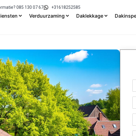
ormatie? 085 130 07 67
+31618252585
iensten
Verduurzaming
Daklekkage
Dakinspe