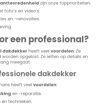
lanttevredenheid
zijn onze topprioriteiten.
t foto’s en video’s.
ies en -renovaties.
eving.
r een professional?
l dakdekker
heeft veel
voordelen
. Ze
worden opgelost. Ze letten op details en
e lang meegaat.
fessionele dakdekker
mans heeft veel
voordelen
:
king
en -reparatie.
n
en technieken.