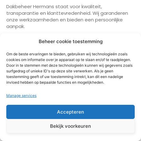
Dakbeheer Hermans staat voor kwaliteit,
transparantie en klanttevredenheid. Wij garanderen
onze werkzaamheden en bieden een persoonlijke
aanpak.
Hoe kan ik een gratis
Beheer cookie toestemming
dakinspectie aanvragen?
Om de beste ervaringen te bieden, gebruiken wij technologieën zoals
cookies om informatie over je apparaat op te slaan en/of te raadplegen.
Door in te stemmen met deze technologieën kunnen wij gegevens zoals
Vraag een gratis dakinspectie aan via
surfgedrag of unieke ID's op deze site verwerken. Als je geen
info@dakbeheerhermans.nl. Vertel ons wat u wilt
toestemming geeft of uw toestemming intrekt, kan dit een nadelige
weten en wij plannen een inspectie in.
invloed hebben op bepaalde functies en mogelijkheden.
Wat zeggen klanten over
Manage services
Dakbeheer Hermans?
Accepteren
Klanten waarderen onze expertise en
Bekijk voorkeuren
betrouwbaarheid. Lees onze recensies om te zien
waarom wij de beste keuze zijn in De Meern!