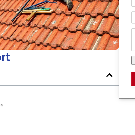
rt
ns