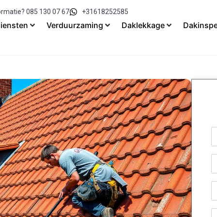
ormatie? 085 130 07 67
+31618252585
iensten
Verduurzaming
Daklekkage
Dakinspe