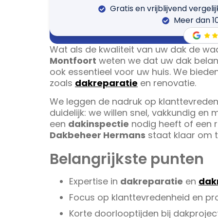
Gratis en vrijblijvend vergeli
Meer dan 1
Wat als de kwaliteit van uw dak de wa
Montfoort
weten we dat uw dak belangri
ook essentieel voor uw huis. We bied
zoals
dakreparatie
en renovatie.
We leggen de nadruk op klanttevrede
duidelijk: we willen snel, vakkundig en
een
dakinspectie
nodig heeft of een 
Dakbeheer Hermans
staat klaar om t
Belangrijkste punten
Expertise in
dakreparatie
en
dak
Focus op klanttevredenheid en pro
Korte doorlooptijden bij dakprojec