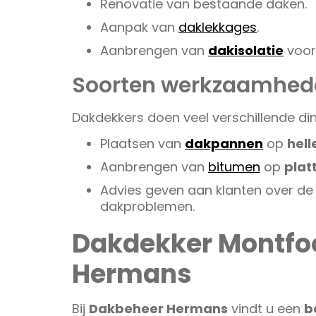
Renovatie van bestaande daken.
Aanpak van
daklekkages
.
Aanbrengen van
dakisolatie
voor
Soorten werkzaamhed
Dakdekkers doen veel verschillende din
Plaatsen van
dakpannen
op
hel
Aanbrengen van
bitumen
op
plat
Advies geven aan klanten over de
dakproblemen.
Dakdekker Montfo
Hermans
Bij
Dakbeheer Hermans
vindt u een
b