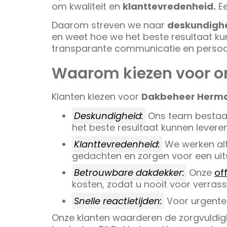
om kwaliteit en
klanttevredenheid.
Ee
Daarom streven we naar
deskundigh
en weet hoe we het beste resultaat ku
transparante communicatie en persoon
Waarom kiezen voor o
Klanten kiezen voor
Dakbeheer Herm
Deskundigheid:
Ons team bestaat
het beste resultaat kunnen leveren
Klanttevredenheid:
We werken alt
gedachten en zorgen voor een uit
Betrouwbare dakdekker:
Onze
of
kosten, zodat u nooit voor verras
Snelle reactietijden:
Voor urgente r
Onze klanten waarderen de zorgvuldigh