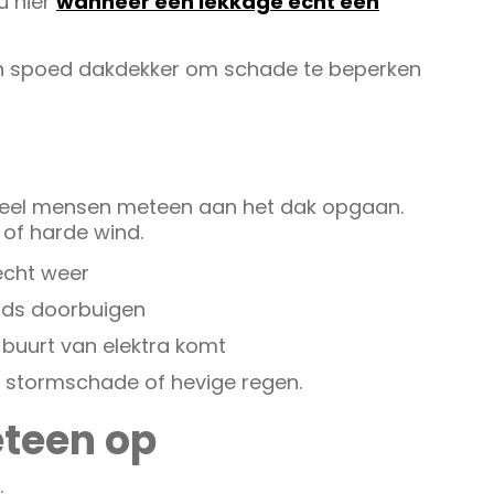
 u hier
wanneer een lekkage echt een
een spoed dakdekker om schade te beperken
 veel mensen meteen aan het dak opgaan.
n of harde wind.
lecht weer
nds doorbuigen
 buurt van elektra komt
 bij stormschade of hevige regen.
teen op