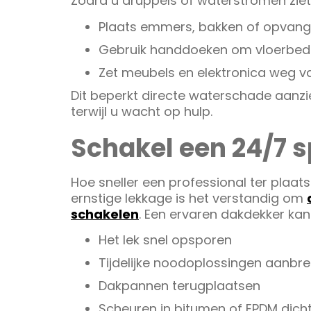
Zodra u druppels of waterstromen ziet
Plaats emmers, bakken of opvang
Gebruik handdoeken om vloerbed
Zet meubels en elektronica weg v
Dit beperkt directe waterschade aanzie
terwijl u wacht op hulp.
Schakel een 24/7 
Hoe sneller een professional ter plaatse
ernstige lekkage is het verstandig om
schakelen
. Een ervaren dakdekker kan
Het lek snel opsporen
Tijdelijke noodoplossingen aanbr
Dakpannen terugplaatsen
Scheuren in bitumen of EPDM dich