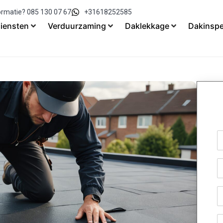
ormatie? 085 130 07 67
+31618252585
iensten
Verduurzaming
Daklekkage
Dakinspe