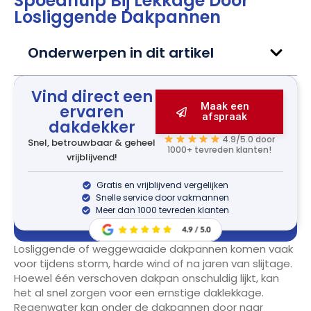
Spoedhulp Bij Lekkage Door
Losliggende Dakpannen
Onderwerpen in dit artikel
Vind direct een
Maak een
ervaren
afspraak
dakdekker
4.9/5.0 door
Snel, betrouwbaar & geheel
1000+ tevreden klanten!
vrijblijvend!
Gratis en vrijblijvend vergelijken
Snelle service door vakmannen
Meer dan 1000 tevreden klanten
Losliggende of weggewaaide dakpannen komen vaak
voor tijdens storm, harde wind of na jaren van slijtage.
Hoewel één verschoven dakpan onschuldig lijkt, kan
het al snel zorgen voor een ernstige daklekkage.
Regenwater kan onder de dakpannen door naar