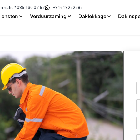
ormatie? 085 130 07 67
+31618252585
iensten
Verduurzaming
Daklekkage
Dakinspe