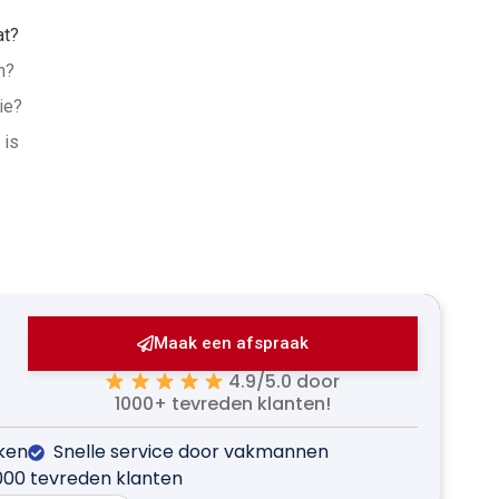
at?
n?
ie?
 is
Maak een afspraak
4.9/5.0 door
1000+ tevreden klanten!
jken
Snelle service door vakmannen
000 tevreden klanten