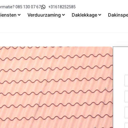
ormatie? 085 130 07 67
+31618252585
iensten
Verduurzaming
Daklekkage
Dakinspe