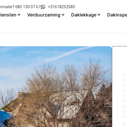
ormatie? 085 130 07 67
+31618252585
iensten
Verduurzaming
Daklekkage
Dakinspe