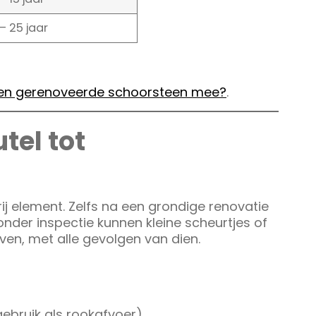
 – 25 jaar
een gerenoveerde schoorsteen mee?
.
tel tot
j element. Zelfs na een grondige renovatie
onder inspectie kunnen kleine scheurtjes of
en, met alle gevolgen van dien.
 gebruik als rookafvoer)