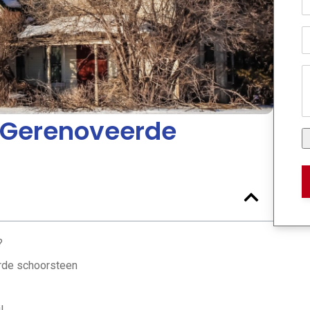
 Gerenoveerde
?
rde schoorsteen
l